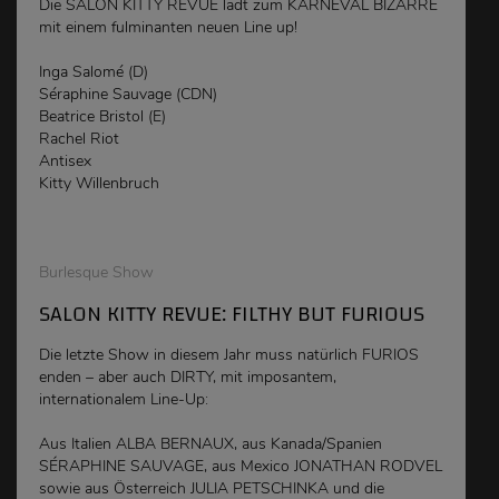
Die SALON KITTY REVUE lädt zum KARNEVAL BIZARRE
mit einem fulminanten neuen Line up!
Inga Salomé (D)
Séraphine Sauvage (CDN)
Beatrice Bristol (E)
Rachel Riot
Antisex
Kitty Willenbruch
Burlesque Show
SALON KITTY REVUE: FILTHY BUT FURIOUS
Die letzte Show in diesem Jahr muss natürlich FURIOS
enden – aber auch DIRTY, mit imposantem,
internationalem Line-Up:
Aus Italien ALBA BERNAUX, aus Kanada/Spanien
SÉRAPHINE SAUVAGE, aus Mexico JONATHAN RODVEL
sowie aus Österreich JULIA PETSCHINKA und die