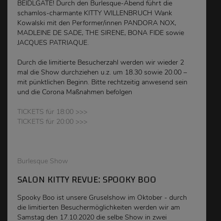
BEIDLGATE! Durch den Burlesque-Abend führt die
schamlos-charmante KITTY WILLENBRUCH Wank
Kowalski mit den Performer/innen PANDORA NOX,
MADLEINE DE SADE, THE SIRENE, BONA FIDE sowie
JACQUES PATRIAQUE.
Durch die limitierte Besucherzahl werden wir wieder 2
mal die Show durchziehen u.z. um 18.30 sowie 20.00 –
mit pünktlichen Beginn. Bitte rechtzeitig anwesend sein
und die Corona Maßnahmen befolgen
TICKETS für 18:00 >>>
TICKETS für 20:00 >>>
Burlesque Show
SALON KITTY REVUE: SPOOKY BOO
Spooky Boo ist unsere Gruselshow im Oktober - durch
die limitierten Besuchermöglichkeiten werden wir am
Samstag den 17.10.2020 die selbe Show in zwei