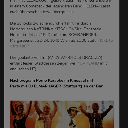
KITTY WILLENBRUCH geistert auch mit - unter anderem
in einem Comeback der legendären Band HELENA! Lasst
euch überraschen bzw. übergruseln!
Die Schocks zwischendurch erfährt ihr durch
Horrorqueen KATRINKA KITSCHOVSKY. Der totale
Horror findet am 19. Oktober im SCHIKANEDER,
Margaretenstr. 22-24, 1040 Wien ab 21.00 statt.
TICKETS
gibts HIER
Der geplante Vorfilm (
ANDY WARHOLS DRACULA)
entfällt leider. Stattdessen zeigen wir:
NEVRLAND
(mit
englischen UT)
Nachprogram Porno Karaoke im Kinosaal mit
Party mit DJ ELMAR JÄGER (Stuttgart) an der Bar.