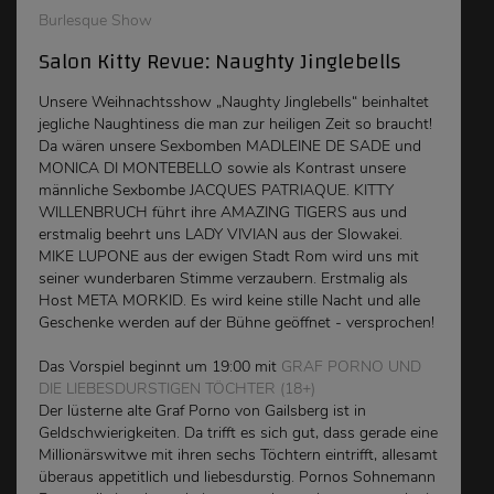
Burlesque Show
Salon Kitty Revue: Naughty Jinglebells
Unsere Weihnachtsshow „Naughty Jinglebells“ beinhaltet
jegliche Naughtiness die man zur heiligen Zeit so braucht!
Da wären unsere Sexbomben MADLEINE DE SADE und
MONICA DI MONTEBELLO sowie als Kontrast unsere
männliche Sexbombe JACQUES PATRIAQUE. KITTY
WILLENBRUCH führt ihre AMAZING TIGERS aus und
erstmalig beehrt uns LADY VIVIAN aus der Slowakei.
MIKE LUPONE aus der ewigen Stadt Rom wird uns mit
seiner wunderbaren Stimme verzaubern. Erstmalig als
Host META MORKID. Es wird keine stille Nacht und alle
Geschenke werden auf der Bühne geöffnet - versprochen!
Das Vorspiel beginnt um 19:00 mit
GRAF PORNO UND
DIE LIEBESDURSTIGEN TÖCHTER (18+)
Der lüsterne alte Graf Porno von Gailsberg ist in
Geldschwierigkeiten. Da trifft es sich gut, dass gerade eine
Millionärswitwe mit ihren sechs Töchtern eintrifft, allesamt
überaus appetitlich und liebesdurstig. Pornos Sohnemann