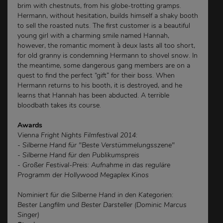
brim with chestnuts, from his globe-trotting gramps.
Hermann, without hesitation, builds himself a shaky booth
to sell the roasted nuts. The first customer is a beautiful
young girl with a charming smile named Hannah,
however, the romantic moment à deux lasts all too short,
for old granny is condemning Hermann to shovel snow. In
the meantime, some dangerous gang members are on a
quest to find the perfect “gift” for their boss. When
Hermann returns to his booth, it is destroyed, and he
learns that Hannah has been abducted. A terrible
bloodbath takes its course.
Awards
Vienna Fright Nights Filmfestival 2014:
- Silberne Hand für "Beste Verstümmelungsszene"
- Silberne Hand für den Publikumspreis
- Großer Festival-Preis: Aufnahme in das reguläre
Programm der Hollywood Megaplex Kinos
Nominiert für die Silberne Hand in den Kategorien:
Bester Langfilm und Bester Darsteller (Dominic Marcus
Singer)