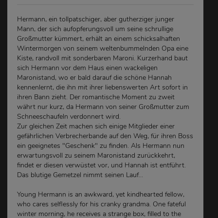
Hermann, ein tollpatschiger, aber gutherziger junger
Mann, der sich aufopferungsvoll um seine schrullige
Großmutter kümmert, erhält an einem schicksalhaften
Wintermorgen von seinem weltenbummelnden Opa eine
Kiste, randvoll mit sonderbaren Maroni. Kurzerhand baut
sich Hermann vor dem Haus einen wackeligen
Maronistand, wo er bald darauf die schöne Hannah
kennenlernt, die ihn mit ihrer liebenswerten Art sofort in
ihren Bann zieht. Der romantische Moment zu zweit
währt nur kurz, da Hermann von seiner Großmutter zum
Schneeschaufeln verdonnert wird.
Zur gleichen Zeit machen sich einige Mitglieder einer
gefährlichen Verbrecherbande auf den Weg, für ihren Boss
ein geeignetes "Geschenk" zu finden. Als Hermann nun
erwartungsvoll zu seinem Maronistand zurückkehrt,
findet er diesen verwüstet vor, und Hannah ist entführt.
Das blutige Gemetzel nimmt seinen Lauf...
Young Hermann is an awkward, yet kindhearted fellow,
who cares selflessly for his cranky grandma. One fateful
winter morning, he receives a strange box, filled to the