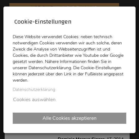
VOD CLUB
KINO FÜR ZUHAUSE
Cookie-Einstellungen
schikaneder
Top Kino
Waystone
Diese Website verwendet Cookies: neben technisch
notwendigen Cookies verwenden wir auch solche, deren
Zweck die Analyse von Webseitenzugriffen ist und
Cookies, die durch Drittanbieter wie Youtube oder Google
gesetzt werden. Nähere Informationen finden Sie in
unserer Datenschutzerklärung. Die Cookie-Einstellungen
können jederzeit über den Link in der Fußleiste angepasst
schikaneder CLUB
werden.
Datenschutzerklärung
Xmas Viewing: Hermann
Cookies auswählen
mit der Schneeschaufel
Alle Cookies akzeptieren