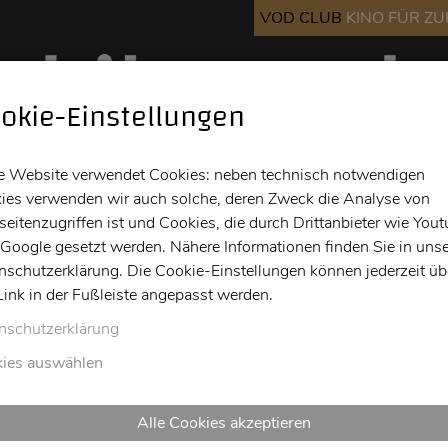
VOD CLUB
KINO FÜR Z
okie-Einstellungen
Kino
Bar
Info
e Website verwendet Cookies: neben technisch notwendigen
ies verwenden wir auch solche, deren Zweck die Analyse von
eitenzugriffen ist und Cookies, die durch Drittanbieter wie You
 Google gesetzt werden. Nähere Informationen finden Sie in unse
nschutzerklärung. Die Cookie-Einstellungen können jederzeit üb
Link in der Fußleiste angepasst werden.
istentielle Beats Und Phi
nschutzerklärung
ies auswählen
Alle Cookies akzeptieren