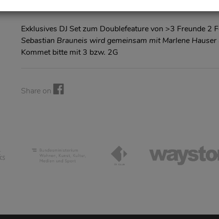
Exklusives DJ Set zum Doublefeature von >3 Freunde 2 
Sebastian Brauneis wird gemeinsam mit Marlene Hauser a
Kommet bitte mit 3 bzw. 2G
Share on