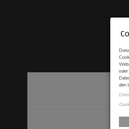
Co
Dies
Cook
Webs
oder
Date
den 
Ex
Date
Cook