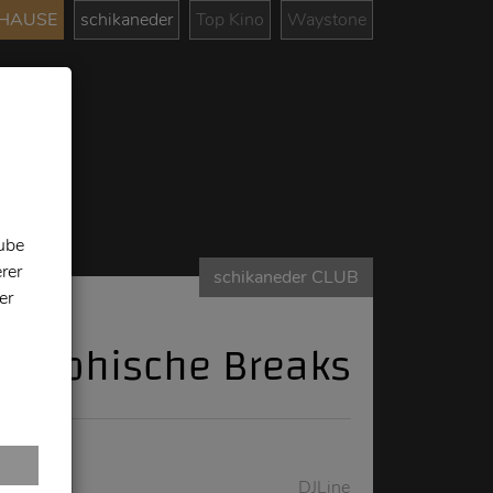
UHAUSE
schikaneder
Top Kino
Waystone
tube
rer
schikaneder CLUB
er
losophische Breaks
DJLine