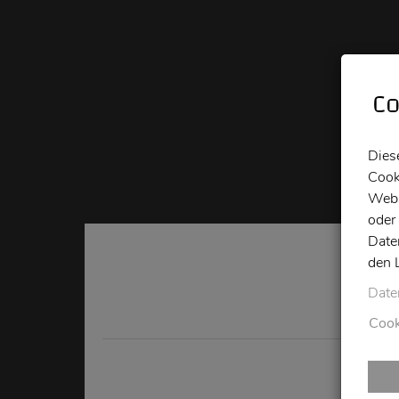
Co
Dies
Cook
Webs
oder
Date
den 
Date
Cook