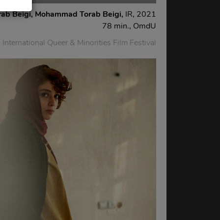
ab Beigi,
Mohammad Torab Beigi,
IR, 2021
78 min., OmdU
n International Queer & Minorities Film Festival