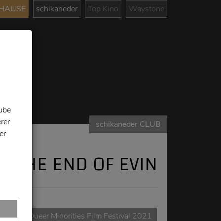
UHAUSE
schikaneder
Top Kino
Waystone
tube
rer
schikaneder CLUB
er
AT THE END OF EVIN
rnational Queer Minorities Film Festival 2021