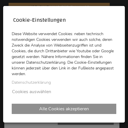
VOD CLUB
KINO FÜR ZUHAUSE
Cookie-Einstellungen
schikaneder
Top Kino
Waystone
Diese Website verwendet Cookies: neben technisch
notwendigen Cookies verwenden wir auch solche, deren
Zweck die Analyse von Webseitenzugriffen ist und
Cookies, die durch Drittanbieter wie Youtube oder Google
gesetzt werden. Nähere Informationen finden Sie in
unserer Datenschutzerklärung. Die Cookie-Einstellungen
können jederzeit über den Link in der Fußleiste angepasst
schikaneder CLUB
werden.
Datenschutzerklärung
THE LISTENER
Cookies auswählen
Alle Cookies akzeptieren
PORN FILM FESTIVAL 2022