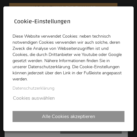
VOD CLUB
KINO FÜR ZUHAUSE
Cookie-Einstellungen
schikaneder
Top Kino
Waystone
Diese Website verwendet Cookies: neben technisch
notwendigen Cookies verwenden wir auch solche, deren
Zweck die Analyse von Webseitenzugriffen ist und
Cookies, die durch Drittanbieter wie Youtube oder Google
gesetzt werden. Nähere Informationen finden Sie in
unserer Datenschutzerklärung. Die Cookie-Einstellungen
können jederzeit über den Link in der Fußleiste angepasst
schikaneder CLUB
werden.
Datenschutzerklärung
AMONG US WOMEN
Cookies auswählen
Alle Cookies akzeptieren
THIS HUMAN WORLD 2022