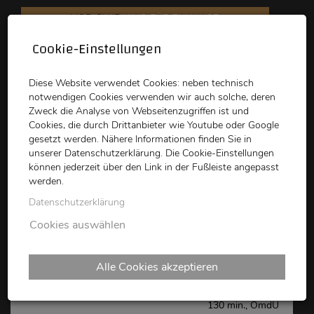
VOD CLUB
KINO FÜR ZUHAUSE
Cookie-Einstellungen
schikaneder
Top Kino
Waystone
Diese Website verwendet Cookies: neben technisch
notwendigen Cookies verwenden wir auch solche, deren
Zweck die Analyse von Webseitenzugriffen ist und
Cookies, die durch Drittanbieter wie Youtube oder Google
gesetzt werden. Nähere Informationen finden Sie in
unserer Datenschutzerklärung. Die Cookie-Einstellungen
können jederzeit über den Link in der Fußleiste angepasst
schikaneder CLUB
werden.
Datenschutzerklärung
LA CHIMERA
Cookies auswählen
Alle Cookies akzeptieren
Alice Rohrwacher,
IT/FR/CH, 2023
130 min., OmdU