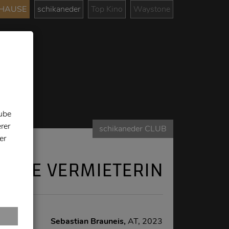
UHAUSE
schikaneder
Top Kino
Waystone
tube
rer
schikaneder CLUB
er
DIE VERMIETERIN
Sebastian Brauneis,
AT, 2023