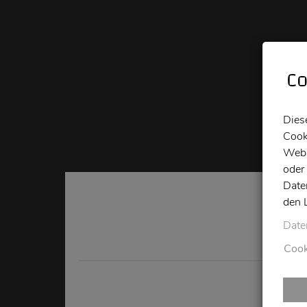
Co
Dies
Cook
Webs
oder
Date
den 
Date
Cook