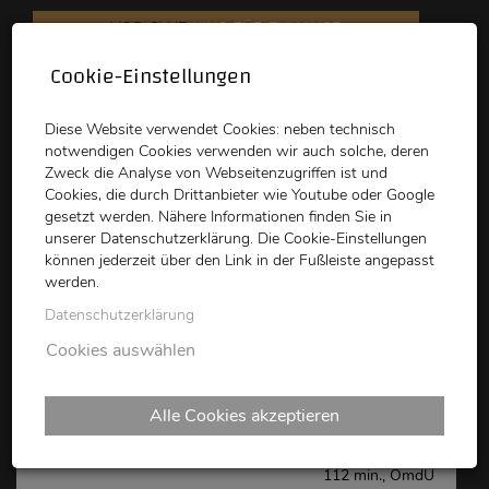
VOD CLUB
KINO FÜR ZUHAUSE
Cookie-Einstellungen
schikaneder
Top Kino
Waystone
Diese Website verwendet Cookies: neben technisch
notwendigen Cookies verwenden wir auch solche, deren
Zweck die Analyse von Webseitenzugriffen ist und
Cookies, die durch Drittanbieter wie Youtube oder Google
gesetzt werden. Nähere Informationen finden Sie in
unserer Datenschutzerklärung. Die Cookie-Einstellungen
können jederzeit über den Link in der Fußleiste angepasst
schikaneder CLUB
werden.
Datenschutzerklärung
LA ROY
Cookies auswählen
Alle Cookies akzeptieren
Shane Atkinson,
US/FR/AT, 2023
112 min., OmdU