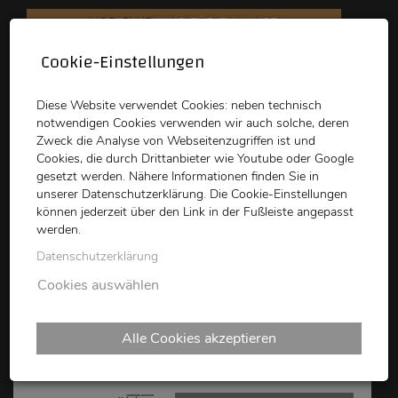
VOD CLUB
KINO FÜR ZUHAUSE
Cookie-Einstellungen
schikaneder
Top Kino
Waystone
Diese Website verwendet Cookies: neben technisch
notwendigen Cookies verwenden wir auch solche, deren
Zweck die Analyse von Webseitenzugriffen ist und
Cookies, die durch Drittanbieter wie Youtube oder Google
gesetzt werden. Nähere Informationen finden Sie in
unserer Datenschutzerklärung. Die Cookie-Einstellungen
können jederzeit über den Link in der Fußleiste angepasst
schikaneder CLUB
werden.
Datenschutzerklärung
this human world: EVERST
Cookies auswählen
DARK
Alle Cookies akzeptieren