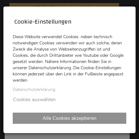
VOD CLUB
KINO FÜR ZUHAUSE
Cookie-Einstellungen
schikaneder
Top Kino
Waystone
Diese Website verwendet Cookies: neben technisch
notwendigen Cookies verwenden wir auch solche, deren
Zweck die Analyse von Webseitenzugriffen ist und
Cookies, die durch Drittanbieter wie Youtube oder Google
gesetzt werden. Nähere Informationen finden Sie in
unserer Datenschutzerklärung. Die Cookie-Einstellungen
können jederzeit über den Link in der Fußleiste angepasst
schikaneder CLUB
werden.
Datenschutzerklärung
PILLION
Cookies auswählen
Alle Cookies akzeptieren
Pillion