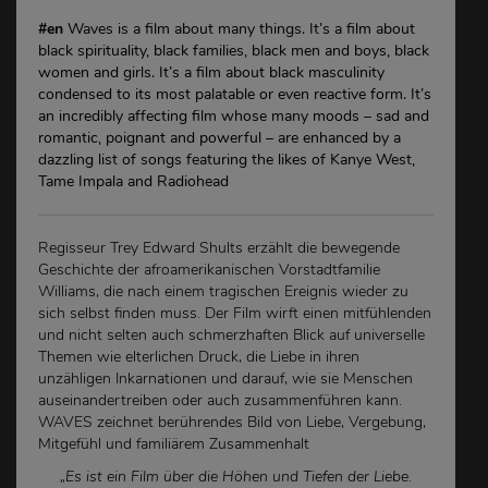
#en
Waves is a film about many things. It’s a film about
black spirituality, black families, black men and boys, black
women and girls. It’s a film about black masculinity
condensed to its most palatable or even reactive form. It’s
an incredibly affecting film whose many moods – sad and
romantic, poignant and powerful – are enhanced by a
dazzling list of songs featuring the likes of Kanye West,
Tame Impala and Radiohead
Regisseur Trey Edward Shults erzählt die bewegende
Geschichte der afroamerikanischen Vorstadtfamilie
Williams, die nach einem tragischen Ereignis wieder zu
sich selbst finden muss. Der Film wirft einen mitfühlenden
und nicht selten auch schmerzhaften Blick auf universelle
Themen wie elterlichen Druck, die Liebe in ihren
unzähligen Inkarnationen und darauf, wie sie Menschen
auseinandertreiben oder auch zusammenführen kann.
WAVES zeichnet berührendes Bild von Liebe, Vergebung,
Mitgefühl und familiärem Zusammenhalt
„Es ist ein Film über die Höhen und Tiefen der Liebe.