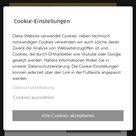
VOD CLUB
KINO FÜR ZUHAUSE
Cookie-Einstellungen
schikaneder
Top Kino
Waystone
Diese Website verwendet Cookies: neben technisch
notwendigen Cookies verwenden wir auch solche, deren
Zweck die Analyse von Webseitenzugriffen ist und
Cookies, die durch Drittanbieter wie Youtube oder Google
gesetzt werden. Nähere Informationen finden Sie in
unserer Datenschutzerklärung. Die Cookie-Einstellungen
können jederzeit über den Link in der Fußleiste angepasst
schikaneder CLUB
werden.
Datenschutzerklärung
WAVES
Cookies auswählen
Alle Cookies akzeptieren
SOS - Sommer Of Sound