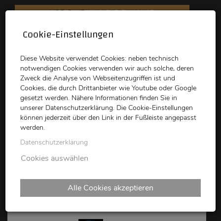
VOD CLUB
KINO FÜR ZUHAUSE
Cookie-Einstellungen
schikaneder
Top Kino
Waystone
Diese Website verwendet Cookies: neben technisch
notwendigen Cookies verwenden wir auch solche, deren
Zweck die Analyse von Webseitenzugriffen ist und
Cookies, die durch Drittanbieter wie Youtube oder Google
gesetzt werden. Nähere Informationen finden Sie in
unserer Datenschutzerklärung. Die Cookie-Einstellungen
können jederzeit über den Link in der Fußleiste angepasst
schikaneder CLUB
werden.
Datenschutzerklärung
SLASH MUSIC NIGHT:
Cookies auswählen
RECORDS FOR CRAZIES
Alle Cookies akzeptieren