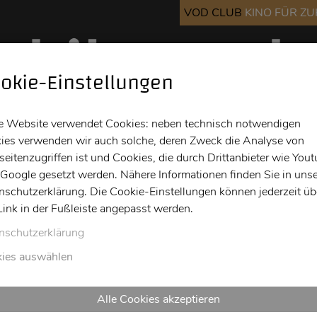
VOD CLUB
KINO FÜR Z
okie-Einstellungen
Kino
Bar
Info
e Website verwendet Cookies: neben technisch notwendigen
ies verwenden wir auch solche, deren Zweck die Analyse von
eitenzugriffen ist und Cookies, die durch Drittanbieter wie You
 Google gesetzt werden. Nähere Informationen finden Sie in unse
nschutzerklärung. Die Cookie-Einstellungen können jederzeit üb
Link in der Fußleiste angepasst werden.
nschutzerklärung
ies auswählen
Alle Cookies akzeptieren
a
So
Mo
Di
Mi
Do
Fr
Sa
So
Mo
Di
Mi