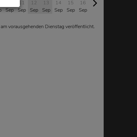
9
10
11
12
13
14
15
16
17
18
19
20
p
Sep
Sep
Sep
Sep
Sep
Sep
Sep
Sep
Sep
Sep
Sep
 am vorausgehenden Dienstag veröffentlicht.