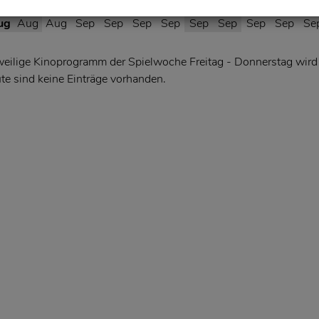
9
30
31
01
02
03
04
05
06
07
08
0
ug
Aug
Aug
Sep
Sep
Sep
Sep
Sep
Sep
Sep
Sep
Se
weilige Kinoprogramm der Spielwoche Freitag - Donnerstag wird
te sind keine Einträge vorhanden.