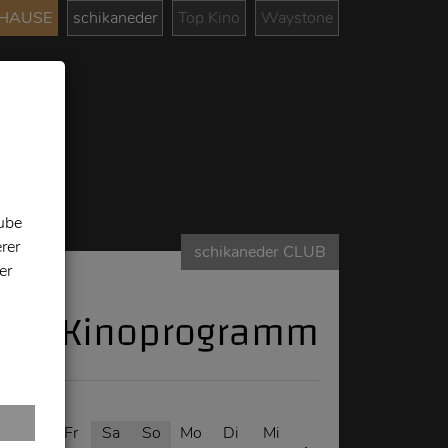
UHAUSE
schikaneder
Top Kino
Waystone
tube
rer
schikaneder CLUB
er
Kinoprogramm
Do
Fr
Sa
So
Mo
Di
Mi
Do
Fr
Sa
So