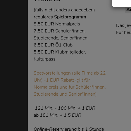
18
19
20
21
22
23
24
25
26
27
28
2
Aug
Aug
Aug
Aug
Aug
Aug
Aug
Aug
Aug
Aug
Aug
A
(falls nicht anders angegeben)
reguläres Spielprogramm
8,50 EUR
Normalpreis
Das je
7,50 EUR
Schüler*innen,
Für heu
Studierende, Senior*innen
6,50 EUR
Ö1 Club
5,50 EUR
Klubmitglieder,
Kulturpass
Spätvorstellungen (alle Filme ab 22
Uhr) -1 EUR Rabatt (gilt für
Normalpreis und für Schüler*innen,
Studierende und Senior*innen)
121
Min.
- 180
Min.
+ 1 EUR
ab 181
Min.
+ 1,5 EUR
Online-Reservierung
bis 1 Stunde