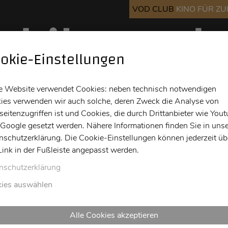
VOD CLUB
KINO FÜR Z
okie-Einstellungen
Kino
Bar
Info
e Website verwendet Cookies: neben technisch notwendigen
ies verwenden wir auch solche, deren Zweck die Analyse von
eitenzugriffen ist und Cookies, die durch Drittanbieter wie You
 Google gesetzt werden. Nähere Informationen finden Sie in unse
nschutzerklärung. Die Cookie-Einstellungen können jederzeit üb
Link in der Fußleiste angepasst werden.
nschutzerklärung
ies auswählen
Alle Cookies akzeptieren
i
Do
Fr
Sa
So
Mo
Di
Mi
Do
Fr
Sa
S