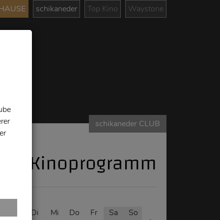
UHAUSE
schikaneder
Top Kino
Waystone
tube
rer
schikaneder CLUB
er
Kinoprogramm
o
Mo
Di
Mi
Do
Fr
Sa
So
Mo
Di
Mi
Do