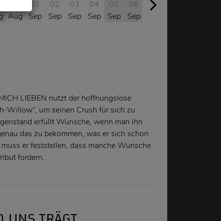
0
31
01
02
03
04
05
06
07
08
09
10
g
Aug
Sep
Sep
Sep
Sep
Sep
Sep
Sep
Sep
Sep
Sep
ICH LIEBEN nutzt der hoffnungslose
-Willow“, um seinen Crush für sich zu
genstand erfüllt Wünsche, wenn man ihn
r genau das zu bekommen, was er sich schon
 muss er feststellen, dass manche Wünsche
ribut fordern.
D UNS TRÄGT