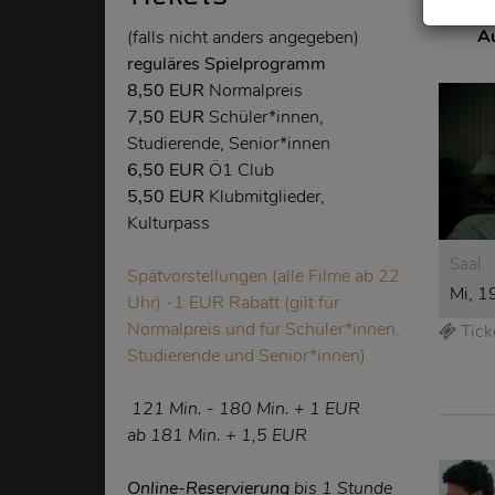
08
09
10
11
12
13
14
15
16
17
18
1
Aug
Aug
Aug
Aug
Aug
Aug
Aug
Aug
Aug
Aug
Aug
A
(falls nicht anders angegeben)
reguläres Spielprogramm
8,50 EUR
Normalpreis
7,50 EUR
Schüler*innen,
Studierende, Senior*innen
6,50 EUR
Ö1 Club
5,50 EUR
Klubmitglieder,
Kulturpass
Saal
Spätvorstellungen (alle Filme ab 22
Mi, 1
Uhr) -1 EUR Rabatt (gilt für
Normalpreis und für Schüler*innen,
Tick
Studierende und Senior*innen)
121
Min.
- 180
Min.
+ 1 EUR
ab 181
Min.
+ 1,5 EUR
Online-Reservierung
bis 1 Stunde