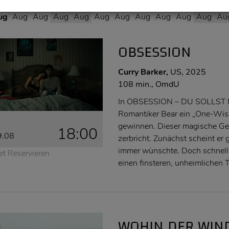
9
20
21
22
23
24
25
26
27
28
29
3
ug
Aug
Aug
Aug
Aug
Aug
Aug
Aug
Aug
Aug
Aug
Au
OBSESSION
Curry Barker,
US, 2025
108 min., OmdU
In OBSESSION – DU SOLLST M
Romantiker Bear ein „One-Wish
gewinnen. Dieser magische Ge
18:00
9.08
zerbricht. Zunächst scheint e
immer wünschte. Doch schnell
et Reservieren
einen finsteren, unheimlichen T
WOHIN DER WIN