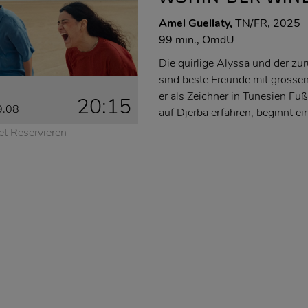
Amel Guellaty,
TN/FR, 2025
99 min., OmdU
Die quirlige Alyssa und der zu
sind beste Freunde mit grossen
er als Zeichner in Tunesien F
20:15
9.08
auf Djerba erfahren, beginnt ei
et Reservieren