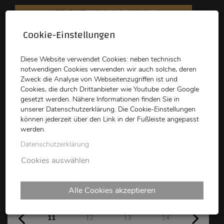
VOD CLUB
KINO FÜR ZUHAUSE
Cookie-Einstellungen
schikaneder
Top Kino
Waystone
Diese Website verwendet Cookies: neben technisch
notwendigen Cookies verwenden wir auch solche, deren
Zweck die Analyse von Webseitenzugriffen ist und
Cookies, die durch Drittanbieter wie Youtube oder Google
gesetzt werden. Nähere Informationen finden Sie in
unserer Datenschutzerklärung. Die Cookie-Einstellungen
können jederzeit über den Link in der Fußleiste angepasst
schikaneder CLUB
werden.
Datenschutzerklärung
Kinoprogramm
Cookies auswählen
Alle Cookies akzeptieren
Mo
Di
Mi
Do
Fr
Sa
10
11
12
13
14
15