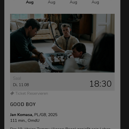
Aug
Aug
Aug
Aug
Aug
Aug
Saal
18:30
Di, 11.08
Ticket Reservieren
GOOD BOY
Jan Komasa,
PL/GB, 2025
111 min., OmdU