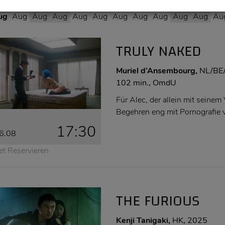
6
07
08
09
10
11
12
13
14
15
16
1
ug
Aug
Aug
Aug
Aug
Aug
Aug
Aug
Aug
Aug
Aug
Au
TRULY NAKED
Muriel d’Ansembourg,
NL/BE
102 min., OmdU
Für Alec, der allein mit seinem 
Begehren eng mit Pornografie 
17:30
6.08
et Reservieren
THE FURIOUS
Kenji Tanigaki,
HK, 2025