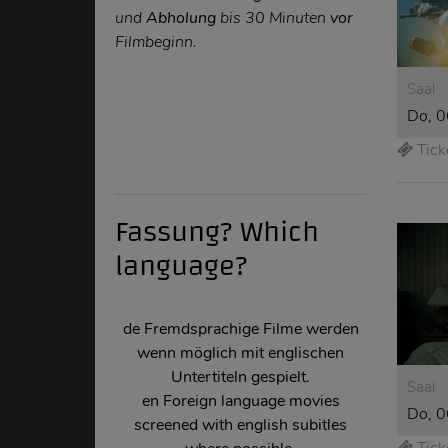
und
Abholung
bis 30 Minuten
vor
Filmbeginn.
Saal
Do, 0
Tick
Fassung? Which
language?
de Fremdsprachige Filme werden
wenn möglich mit englischen
Untertiteln gespielt.
Saal
en
Foreign language movies
Do, 0
screened with english subitles
Tick