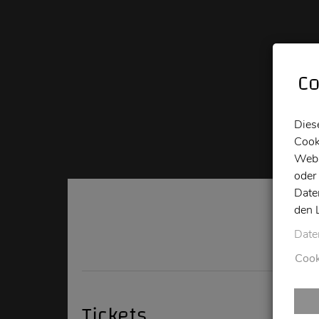
Co
Dies
Cook
Webs
oder
Date
den 
Date
Cook
Tickets
D