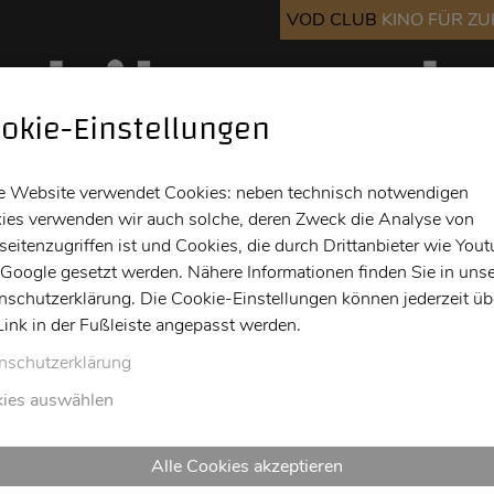
VOD CLUB
KINO FÜR Z
okie-Einstellungen
Kino
Bar
Info
e Website verwendet Cookies: neben technisch notwendigen
ies verwenden wir auch solche, deren Zweck die Analyse von
eitenzugriffen ist und Cookies, die durch Drittanbieter wie You
 Google gesetzt werden. Nähere Informationen finden Sie in unse
nschutzerklärung. Die Cookie-Einstellungen können jederzeit üb
Link in der Fußleiste angepasst werden.
nschutzerklärung
ies auswählen
Alle Cookies akzeptieren
o
Fr
Sa
So
Mo
Di
Mi
Do
Fr
Sa
So
M