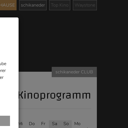
UHAUSE
schikaneder
Top Kino
Waystone
tube
rer
schikaneder CLUB
er
Kinoprogramm
o
Di
Mi
Do
Fr
Sa
So
Mo
Di
Mi
Do
Fr