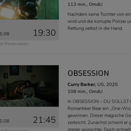
113 min., OmdU
Nachdem seine Tochter von ein
wird und die korrupte Polizei 
Rettung selbst in die Hand.
19:30
6.08
et Reservieren
OBSESSION
Curry Barker,
US, 2025
108 min., OmdU
In OBSESSION – DU SOLLST M
Romantiker Bear ein „One-Wish
gewinnen. Dieser magische Ge
21:45
6.08
zerbricht. Zunächst scheint e
immer wünschte. Doch schnell
et Reservieren