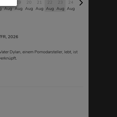
7
18
19
20
21
22
23
24
25
26
27
28
g
Aug
Aug
Aug
Aug
Aug
Aug
Aug
Aug
Aug
Aug
Aug
/FR, 2026
Vater Dylan, einem Pornodarsteller, lebt, ist
verknüpft.