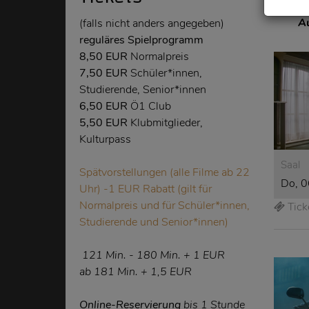
0
A
(falls nicht anders angegeben)
reguläres Spielprogramm
8,50 EUR
Normalpreis
7,50 EUR
Schüler*innen,
Studierende, Senior*innen
6,50 EUR
Ö1 Club
5,50 EUR
Klubmitglieder,
Kulturpass
Saal
Spätvorstellungen (alle Filme ab 22
Do, 0
Uhr) -1 EUR Rabatt (gilt für
Normalpreis und für Schüler*innen,
Tick
Studierende und Senior*innen)
121
Min.
- 180
Min.
+ 1 EUR
ab 181
Min.
+ 1,5 EUR
Online-Reservierung
bis 1 Stunde