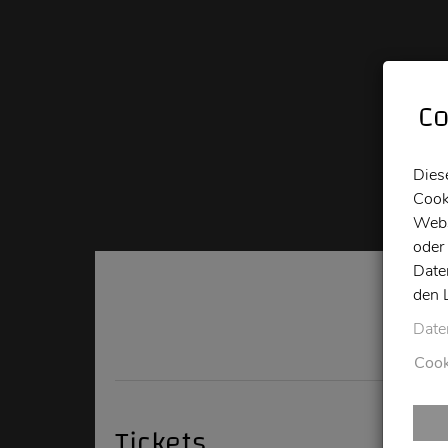
Co
Dies
Cook
Webs
oder
Date
den 
Date
Cook
Tickets
D