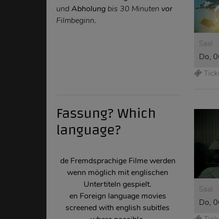
und
Abholung
bis 30 Minuten
vor
Filmbeginn.
Saal
Do, 0
Tick
Fassung? Which
language?
de Fremdsprachige Filme werden
wenn möglich mit englischen
Untertiteln gespielt.
Saal
en
Foreign language movies
Do, 0
screened with english subitles
Tick