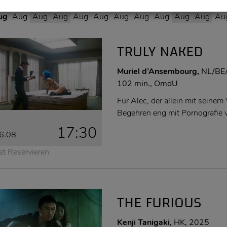
6
07
08
09
10
11
12
13
14
15
16
1
ug
Aug
Aug
Aug
Aug
Aug
Aug
Aug
Aug
Aug
Aug
Au
TRULY NAKED
Muriel d’Ansembourg,
NL/BE
102 min., OmdU
Für Alec, der allein mit seinem 
Begehren eng mit Pornografie 
17:30
6.08
et Reservieren
THE FURIOUS
Kenji Tanigaki,
HK, 2025