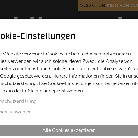
VOD CLUB
KINO FÜR Z
okie-Einstellungen
Kino
Bar
Info
e Website verwendet Cookies: neben technisch notwendigen
ies verwenden wir auch solche, deren Zweck die Analyse von
eitenzugriffen ist und Cookies, die durch Drittanbieter wie You
 Google gesetzt werden. Nähere Informationen finden Sie in unse
nschutzerklärung. Die Cookie-Einstellungen können jederzeit üb
Link in der Fußleiste angepasst werden.
nschutzerklärung
ies auswählen
Alle Cookies akzeptieren
o
Fr
Sa
So
Mo
Di
Mi
Do
Fr
Sa
So
M