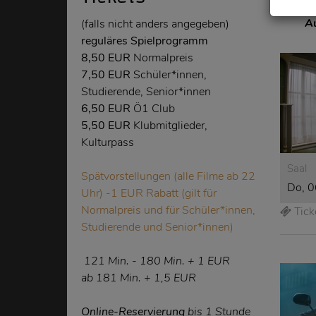
0
A
(falls nicht anders angegeben)
reguläres Spielprogramm
8,50 EUR
Normalpreis
7,50 EUR
Schüler*innen,
Studierende, Senior*innen
6,50 EUR
Ö1 Club
5,50 EUR
Klubmitglieder,
Kulturpass
Saal
Spätvorstellungen (alle Filme ab 22
Do, 0
Uhr) -1 EUR Rabatt (gilt für
Normalpreis und für Schüler*innen,
Tick
Studierende und Senior*innen)
121
Min.
- 180
Min.
+ 1 EUR
ab 181
Min.
+ 1,5 EUR
Online-Reservierung
bis 1 Stunde