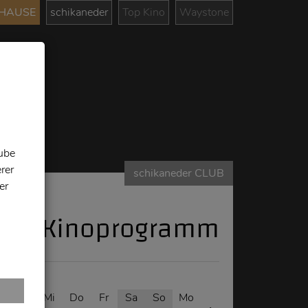
UHAUSE
schikaneder
Top Kino
Waystone
tube
rer
schikaneder CLUB
er
Kinoprogramm
o
Di
Mi
Do
Fr
Sa
So
Mo
Di
Mi
Do
Fr