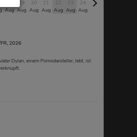
7
18
19
20
21
22
23
24
25
26
27
28
g
Aug
Aug
Aug
Aug
Aug
Aug
Aug
Aug
Aug
Aug
Aug
/FR, 2026
Vater Dylan, einem Pornodarsteller, lebt, ist
verknüpft.