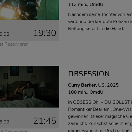
113 min., OmdU
Nachdem seine Tochter von ein
wird und die korrupte Polizei 
Rettung selbst in die Hand.
19:30
6.08
et Reservieren
OBSESSION
Curry Barker,
US, 2025
108 min., OmdU
In OBSESSION – DU SOLLST M
Romantiker Bear ein „One-Wish
gewinnen. Dieser magische Ge
21:45
6.08
zerbricht. Zunächst scheint e
immer wünschte. Doch schnell
et Reservieren