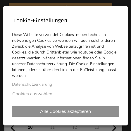
VOD CLUB
KINO FÜR ZUHAUSE
Cookie-Einstellungen
schikaneder
Top Kino
Waystone
Diese Website verwendet Cookies: neben technisch
notwendigen Cookies verwenden wir auch solche, deren
Zweck die Analyse von Webseitenzugriffen ist und
Cookies, die durch Drittanbieter wie Youtube oder Google
gesetzt werden. Nähere Informationen finden Sie in
unserer Datenschutzerklärung. Die Cookie-Einstellungen
können jederzeit über den Link in der Fußleiste angepasst
schikaneder CLUB
werden.
Datenschutzerklärung
Kinoprogramm
Cookies auswählen
Alle Cookies akzeptieren
Mo
Di
Mi
Do
Fr
10
11
12
13
14