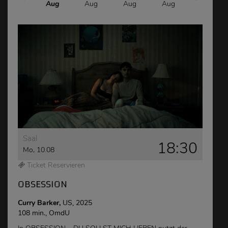
Aug
Aug
Aug
Aug
Aug
Saal
18:30
Mo, 10.08
Ticket Reservieren
OBSESSION
Curry Barker,
US, 2025
108 min., OmdU