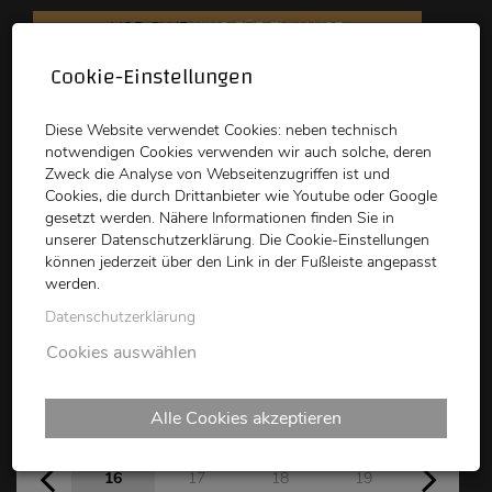
VOD CLUB
KINO FÜR ZUHAUSE
Cookie-Einstellungen
schikaneder
Top Kino
Waystone
Diese Website verwendet Cookies: neben technisch
notwendigen Cookies verwenden wir auch solche, deren
Zweck die Analyse von Webseitenzugriffen ist und
Cookies, die durch Drittanbieter wie Youtube oder Google
gesetzt werden. Nähere Informationen finden Sie in
unserer Datenschutzerklärung. Die Cookie-Einstellungen
können jederzeit über den Link in der Fußleiste angepasst
schikaneder CLUB
werden.
Datenschutzerklärung
Kinoprogramm
Cookies auswählen
Alle Cookies akzeptieren
Sa
So
Mo
Di
Mi
Do
15
16
17
18
19
20